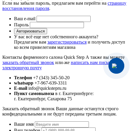
Если вы забыли пароль, предлагаем вам перейти на
страницу
восстановления пароля
.
Ваш e-mail
Пароль
Авторизоваться
У вас всё еще нет собственного аккаунта?
Предлагаем вам
зарегистрироваться
и получить доступ
ко всем привелегиям магазина
Контакты фирменного салона Quick Step
А также вы можете
заказать обратный звонок
или-же
написать нам письмо на
электронную почту
Телефон
+7 (343) 345-50-20
whatsapp
+7-967-639-3311
E-mail
info@quickstepru.ru
Пункт самовывоза
в г. Екатеринбурге:
г. Екатеринбург, Сахарова 75
Заказать обратный звонок
Ваши данные останутся строго
конфидециальными и не будут переданы третьим лицам.
Ваше имя
Ваш телефон