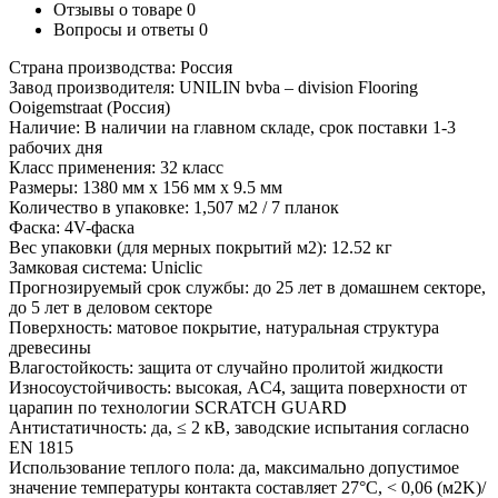
Отзывы о товаре
0
Вопросы и ответы
0
Страна производства: Россия
Завод производителя: UNILIN bvba – division Flooring
Ooigemstraat (Россия)
Наличие: В наличии на главном складе, срок поставки 1-3
рабочих дня
Класс применения: 32 класс
Размеры: 1380 мм х 156 мм х 9.5 мм
Количество в упаковке: 1,507 м2 / 7 планок
Фаска: 4V-фаска
Вес упаковки (для мерных покрытий м2): 12.52 кг
Замковая система: Uniclic
Прогнозируемый срок службы: до 25 лет в домашнем секторе,
до 5 лет в деловом секторе
Поверхность: матовое покрытие, натуральная структура
древесины
Влагостойкость: защита от случайно пролитой жидкости
Износоустойчивость: высокая, AC4, защита поверхности от
царапин по технологии SCRATCH GUARD
Антистатичность: да, ≤ 2 кВ, заводские испытания согласно
EN 1815
Использование теплого пола: да, максимально допустимое
значение температуры контакта составляет 27°С, < 0,06 (м2K)/