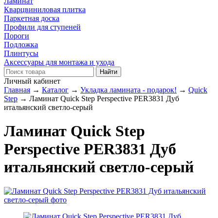
Ламинат
Кварцвиниловая плитка
Паркетная доска
Профили для ступеней
Пороги
Подложка
Плинтусы
Аксессуары для монтажа и ухода
Личный кабинет
Главная
→
Каталог
→
Укладка ламината - подарок!
→
Quick
Step
→
Ламинат Quick Step Perspective PER3831 Дуб
итальянский светло-серый
Ламинат Quick Step
Perspective PER3831 Дуб
итальянский светло-серый