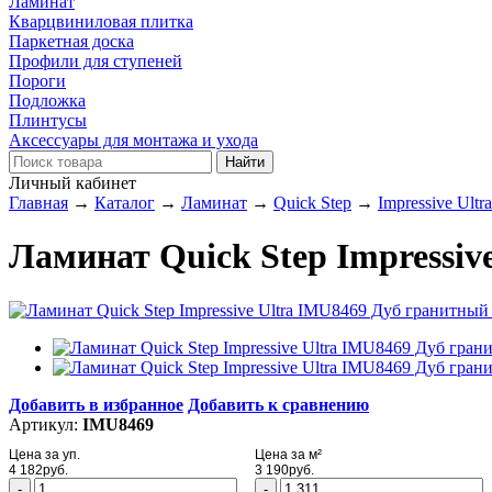
Ламинат
Кварцвиниловая плитка
Паркетная доска
Профили для ступеней
Пороги
Подложка
Плинтусы
Аксессуары для монтажа и ухода
Личный кабинет
Главная
→
Каталог
→
Ламинат
→
Quick Step
→
Impressive Ultra
Ламинат Quick Step Impressiv
Добавить в избранное
Добавить к сравнению
Артикул:
IMU8469
Цена за уп.
Цена за м²
4 182
руб.
3 190
руб.