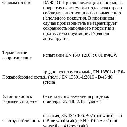
теплым полом
ВАЖНО! При эксплуатации напольного
покрытия с системами подогрева строго
соблюдать инструкцию по применению
напольного покрытия. В противном
случае производитель не гарантирует
сохранность напольного покрытия в
процессе эксплуатации. Гарантия
аннулируется.
Термическое
испытание EN ISO 12667: 0.01 m²K/W
сопротивление
трудно воспламеняемый, EN 13501-1: Bfl-
Пожаробезопасность
s1 (пол) / EN 13501-1:2010 - D-s3,d0
(стена)
Устойчивость к
без видимого изменения рисунка,
горящей сигарете
стандарт EN 438-2.18 - grade 4
высокая, EN ISO 105-B02 (not worse than
Светоустойчивость
6 Blue wool scale) , EN 20105 A-02 (not
worse than 4 Grey scale)