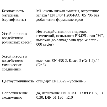
Безопасность
М1: очень низкая эмиссия, отсутствие
материала
запаха / EN 14041:2004/AC:'05+'06 Без
(сертификаты)
добавления формальдегидов
Нет воздействия или видимых
Устойчивость к
изменений, испытания EN425 - тип "W",
воздействию
высокая (no damage with type W after 25
роликовых кресел
000 cycles)
Устойчивость к
воздействию
высокая, EN-438-2, Класс 5 (Gr 1-2) / 4
химических
(Gr 3)
соединений
Цветоустойчивость
стандарт EN13329 - уровень 6
Сопротивление
да, испытание EN14 041 / 13 893: DS, μ ≥
скольжению
0.30, DIN 51 130 - R10