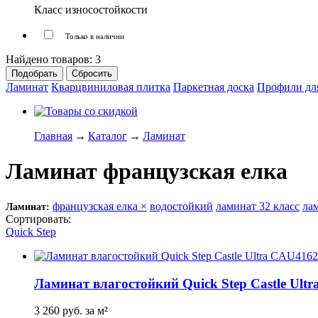
Класс износостойкости
Только в наличии
Найдено товаров:
3
Ламинат
Кварцвиниловая плитка
Паркетная доска
Профили дл
Главная
→
Каталог
→
Ламинат
Ламинат французская елка
французская елка ×
водостойкий
ламинат 32 класс
ла
Ламинат:
Сортировать:
по популярности
по цене
по названию
Quick Step
Ламинат влагостойкий Quick Step Castle Ult
3 260
руб.
за м²