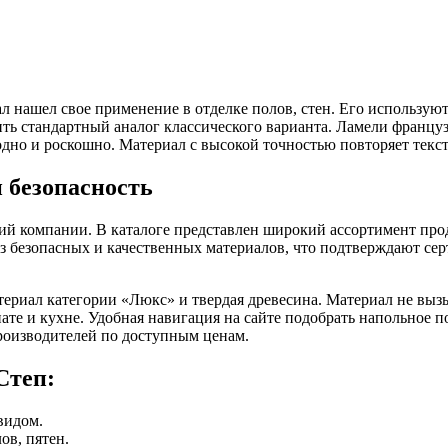
л нашел свое применение в отделке полов, стен. Его использую
ь стандартный аналог классического варианта. Ламели француз
но и роскошно. Материал с высокой точностью повторяет текст
 безопасность
ий компании. В каталоге представлен широкий ассортимент про
из безопасных и качественных материалов, что подтверждают с
риал категории «Люкс» и твердая древесина. Материал не вызыв
ате и кухне. Удобная навигация на сайте подобрать напольное 
роизводителей по доступным ценам.
Степ:
видом.
ов, пятен.